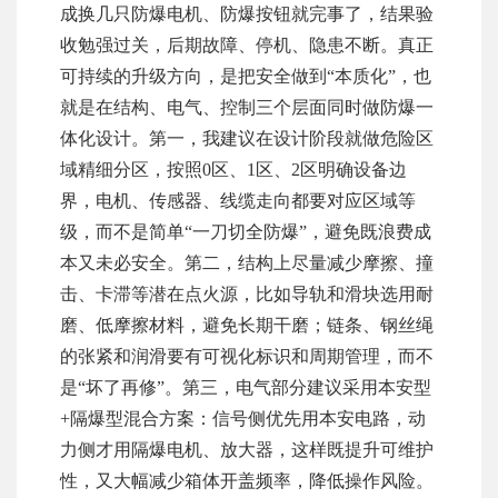
成换几只防爆电机、防爆按钮就完事了，结果验
收勉强过关，后期故障、停机、隐患不断。真正
可持续的升级方向，是把安全做到“本质化”，也
就是在结构、电气、控制三个层面同时做防爆一
体化设计。第一，我建议在设计阶段就做危险区
域精细分区，按照0区、1区、2区明确设备边
界，电机、传感器、线缆走向都要对应区域等
级，而不是简单“一刀切全防爆”，避免既浪费成
本又未必安全。第二，结构上尽量减少摩擦、撞
击、卡滞等潜在点火源，比如导轨和滑块选用耐
磨、低摩擦材料，避免长期干磨；链条、钢丝绳
的张紧和润滑要有可视化标识和周期管理，而不
是“坏了再修”。第三，电气部分建议采用本安型
+隔爆型混合方案：信号侧优先用本安电路，动
力侧才用隔爆电机、放大器，这样既提升可维护
性，又大幅减少箱体开盖频率，降低操作风险。