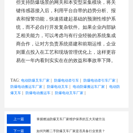
些支持防爆场景的网关和本安型采集模块，将关
键传感器接入后，利用平台自带的趋势分析、报
表和报警功能，快速搭建起基础的预测性维护系
统，而不必自行开发复杂软件。如果企业内部缺
乏相关能力，可以考虑与有行业经验的系统集成
商合作，让对方负责系统搭建和前期运维，企业
则重点投入在工艺和现场管理优化上，这样更容
易在一年内看到实实在在的效益和事故率下降。
TAG:
|
|
|
电动防爆叉车厂家
防爆电动牵引车
防爆电动牵引车厂家
|
|
|
防爆电动搬运车厂家
防爆电动叉车
电动防爆搬运车厂家
电动防
|
|
|
爆叉车
防爆电动搬运车
防爆电动叉车厂家
上一篇
掌握燃油防爆叉车厂家维护保养的五大关键方法
下一篇
如何判断二手防爆叉车厂家是否具备行业资质？