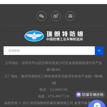
友情链接
公司地址：深圳市坪山区坑梓街道金沙社区金雀路新能源汽车产业
园1栋904
工厂地址：惠州市惠阳区三和街道将军东路湾东智谷产业园一期8栋
1楼
电话：15118065305
防爆车辆价格
传真：0755-89377128
版权所有 © 2022 深圳瑞朗特防爆车辆有限公司 备案号
备案号粤ICP