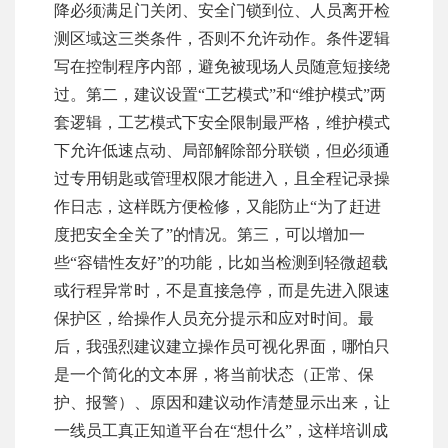
降必须满足门关闭、安全门锁到位、人员离开检
测区域这三类条件，否则不允许动作。条件逻辑
写在控制程序内部，避免被现场人员随意短接绕
过。第二，建议设置“工艺模式”和“维护模式”两
套逻辑，工艺模式下安全限制最严格，维护模式
下允许低速点动、局部解除部分联锁，但必须通
过专用钥匙或管理权限才能进入，且全程记录操
作日志，这样既方便检修，又能防止“为了赶进
度把安全全关了”的情况。第三，可以增加一
些“容错性友好”的功能，比如当检测到轻微超载
或行程异常时，不是直接急停，而是先进入限速
保护区，给操作人员充分提示和应对时间。最
后，我强烈建议建立操作员可视化界面，哪怕只
是一个简化的文本屏，将当前状态（正常、保
护、报警）、原因和建议动作清楚显示出来，让
一线员工真正知道平台在“想什么”，这样培训成