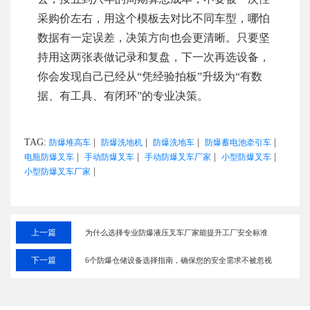
采购价左右，用这个模板去对比不同车型，哪怕
数据有一定误差，决策方向也会更清晰。只要坚
持用这两张表做记录和复盘，下一次再选设备，
你会发现自己已经从“凭经验拍板”升级为“有数
据、有工具、有闭环”的专业决策。
TAG:
|
|
|
|
防爆堆高车
防爆洗地机
防爆洗地车
防爆蓄电池牵引车
|
|
|
|
电瓶防爆叉车
手动防爆叉车
手动防爆叉车厂家
小型防爆叉车
|
小型防爆叉车厂家
上一篇
为什么选择专业防爆液压叉车厂家能提升工厂安全标准
下一篇
6个防爆仓储设备选择指南，确保您的安全需求不被忽视