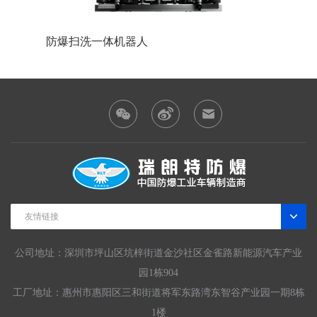
防爆巡检机器人
防
友情链接
公司地址：深圳市坪山区坑梓街道金沙社区金雀路新能源汽车产业
园1栋904
工厂地址：惠州市惠阳区三和街道将军东路湾东智谷产业园一期8栋
1楼