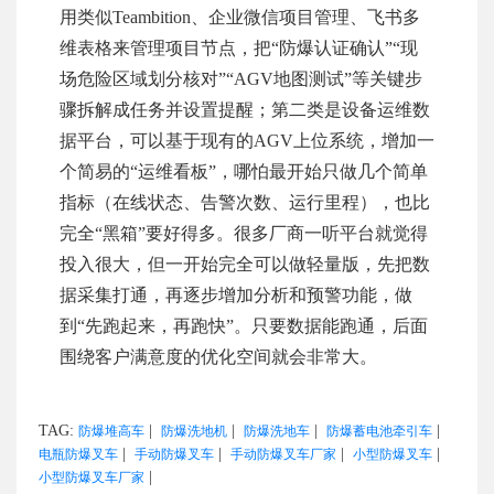
用类似Teambition、企业微信项目管理、飞书多
维表格来管理项目节点，把“防爆认证确认”“现
场危险区域划分核对”“AGV地图测试”等关键步
骤拆解成任务并设置提醒；第二类是设备运维数
据平台，可以基于现有的AGV上位系统，增加一
个简易的“运维看板”，哪怕最开始只做几个简单
指标（在线状态、告警次数、运行里程），也比
完全“黑箱”要好得多。很多厂商一听平台就觉得
投入很大，但一开始完全可以做轻量版，先把数
据采集打通，再逐步增加分析和预警功能，做
到“先跑起来，再跑快”。只要数据能跑通，后面
围绕客户满意度的优化空间就会非常大。
TAG:
|
|
|
|
防爆堆高车
防爆洗地机
防爆洗地车
防爆蓄电池牵引车
|
|
|
|
电瓶防爆叉车
手动防爆叉车
手动防爆叉车厂家
小型防爆叉车
|
小型防爆叉车厂家