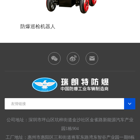
防爆巡检机器人
防爆装
友情链接
公司地址：深圳市坪山区坑梓街道金沙社区金雀路新能源汽车产业
园1栋904
工厂地址：惠州市惠阳区三和街道将军东路湾东智谷产业园一期8栋