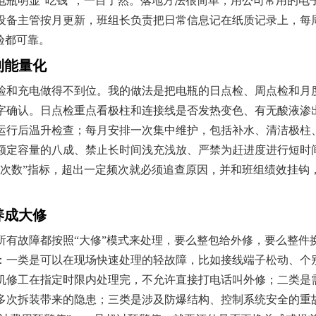
电瓶明显“吃钱”，一目了然。落地方法很简单，用公司常用的电
设备主管按月更新，班组长负责把日常信息记在纸质记录上，每
验都可靠。
到能量化
检和充电做得不到位。我的做法是把电瓶的日点检、周点检和月
字确认。日点检重点看极柱和连接线是否发热变色、有无酸液渗
运行后温升检查；每月安排一次集中维护，包括补水、清洁极柱
额定容量的八成、禁止长时间浅充浅放、严禁为赶进度进行短时
常次数”指标，超出一定频次就必须追查原因，并和班组绩效挂钩
养成大修
所有故障都按照“大修”模式来处理，要么整包给外修，要么整件
：一类是可以在现场快速处理的轻故障，比如接线端子松动、个
机修工在指定时限内处理完，不允许直接打电话叫外修；二类是
多次拆装带来的隐患；三类是涉及防爆结构、控制系统安全的重