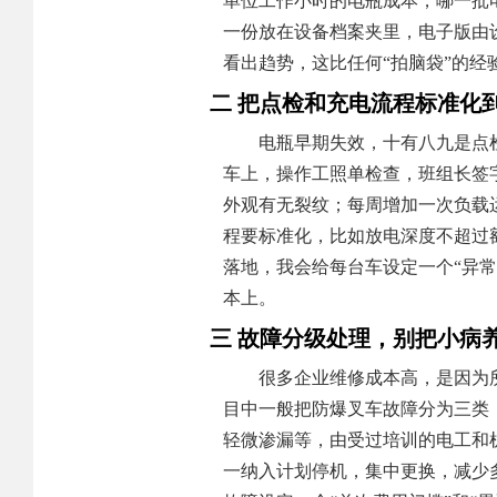
单位工作小时的电瓶成本，哪一批
一份放在设备档案夹里，电子版由
看出趋势，这比任何“拍脑袋”的经
二 把点检和充电流程标准化
电瓶早期失效，十有八九是点
车上，操作工照单检查，班组长签
外观有无裂纹；每周增加一次负载
程要标准化，比如放电深度不超过
落地，我会给每台车设定一个“异
本上。
三 故障分级处理，别把小病
很多企业维修成本高，是因为
目中一般把防爆叉车故障分为三类
轻微渗漏等，由受过培训的电工和
一纳入计划停机，集中更换，减少