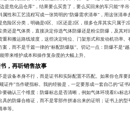
边是危化品仓库”，结果要么买贵了，要么买回来的车只能“半吊
料属性和工艺流程写成一张简明的“防爆需求清单”，用这张清单
是危险区分类，明确是0区、1区还是2区，很多仓库其实只属于
尘类还是气体类，直接决定你选气体防爆还是粉尘防爆，及其对
货重和搬运路线坡度，这些决定吨位、门架形式和发动机功率。
案，而不是千篇一律的“标配防爆版”。切记一点：防爆不是“越
可能带来维护成本和操作复杂度的大幅上升。
证书，再听销售故事
不是设备本身不行，而是证书和实际配置不匹配。如果你仓库要
合规证件”当作硬指标。我的经验是，一定要形成一套自己的“证
少要确认三个维度：防爆标志是否清晰，例如气体环境看Ex标志
出具的防爆合格证，而不是零部件拼凑出来的证明；证书上的型
清单等。