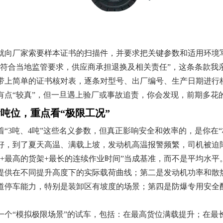
就向厂家索要样本证书的扫描件，并要求把关键参数和适用环境
不符合当地监管要求，供应商承担退换及相关责任”，这条条款我
带上简单的证书核对表，逐条对型号、出厂编号、生产日期进行
有点“较真”，但一旦遇上验厂或事故追责，你会发现，前期多花
吨位，重点看“极限工况”
“3吨、4吨”这些名义参数，但真正影响安全和效率的，是你在
好，到了夏天高温、满载上坡，发动机高温报警频繁，司机被迫
货+最高的货架+最长的连续作业时间”当成基准，而不是平均水
提供在不同提升高度下的实际载荷曲线；第二是发动机功率和散
道停车能力，特别是装卸区有坡度的场景；第四是防爆专用安全
一个“模拟极限场景”的试车，包括：在最高货位满载提升；在最