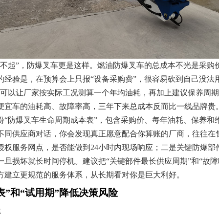
用不起”，防爆叉车更是这样。燃油防爆叉车的总成本不光是采购
的经验是，在预算会上只报“设备采购费”，很容易砍到自己没法用
你可以让厂家按实际工况测算一个年均油耗，再加上建议保养周
便宜车的油耗高、故障率高，三年下来总成本反而比一线品牌贵
份“防爆叉车生命周期成本表”，包含采购价、每年油耗、保养和
不同供应商对话，你会发现真正愿意配合你算账的厂商，往往在
授权服务网点，是否能做到24小时内现场响应；二是关键防爆部
旦损坏就长时间停机。建议把“关键部件最长供应周期”和“故障
方建立更规范的服务体系，从长期看对你是巨大利好。
表”和“试用期”降低决策风险
程