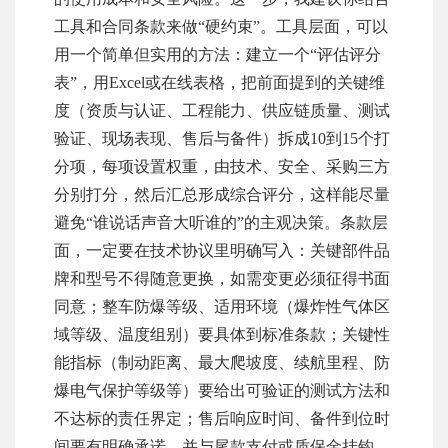
工具和合同条款来做“硬约束”。工具层面，可以
用一个简单但实用的方法：建立一个“评估评分
表”，用Excel或在线表格，把前面提到的关键维
度（资质与认证、工程能力、供应链质量、测试
验证、现场表现、售后与备件）拆成10到15个打
分项，每项设置权重，由技术、安全、采购三方
分别打分，然后汇总形成综合评分，这样能尽量
避免“谁说话声音大听谁的”的主观决策。条款层
面，一定要在技术协议里明确写入：关键部件品
牌和型号不得随意更换，如需变更必须征得书面
同意；整车防爆等级、适用环境（爆炸性气体区
域等级、温度组别）要具体到标准条款；关键性
能指标（制动距离、最大爬坡度、续航里程、防
爆电气保护等级等）要给出可验证的测试方法和
不达标的责任界定；售后响应时间、备件到位时
间要有明确承诺，并与尾款支付或质保金挂钩。