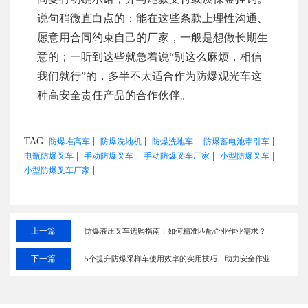
说句稍微直白点的：能在这些条款上理性沟通、
愿意用合同约束自己的厂家，一般是想做长期生
意的；一听到这些就急着说“别这么麻烦，相信
我们就行”的，多半不太适合作为防爆观光车这
种高安全责任产品的合作伙伴。
TAG:
|
|
|
|
防爆堆高车
防爆洗地机
防爆洗地车
防爆蓄电池牵引车
|
|
|
|
电瓶防爆叉车
手动防爆叉车
手动防爆叉车厂家
小型防爆叉车
|
小型防爆叉车厂家
上一篇
防爆液压叉车选购指南：如何精准匹配企业作业需求？
下一篇
5个提升防爆采样车使用效率的实用技巧，助力安全作业