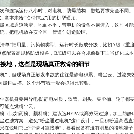
次和连续运行八小时，对电机、防爆结构、散热要求完全不同。
别拿本来给“临时作业”用的机型硬顶。
爆区域通道狭窄、地面不平，带电机的设备不易进入，这时可能
统，把电机放在安全区，管道伸进危险区。
况清单”把用量、污染物类型、运行时长做成分级，比如A级（重
点配置高规格防爆设备，B/C级可以在合规前提下适当优化成本
与接地，这些是现场真正救命的细节
电机”，但现场真正触发事故的往往是静电积累、粉尘云、过滤失
防爆也白搭。这个环节我一般会抓得比较狠。
尘器机身要用导电/防静电材质，软管、刷头、集尘桶、轮子都
可能点燃粉尘云。
粉（比如药粉、颜料粉）建议选HEPA或高效级过滤，加上防
尘过滤方案，避免“粉尘通过电机”这种设计，一旦积粉遇高温直
只在说明书上写“请可靠接地”，要看设备有没有明显的接地端