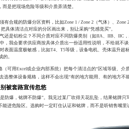
，而是把现场危险等级和介质弄清楚。
有合规的防爆分区资料，比如Zone 1 / Zone 2（气体）、Zone
，把具体清洁点对应的分区画出来，别让采购“凭感觉买”。
还是铝粉尘？不同介质对应不同防爆类别（如IIA、IIB、IIC，粉尘又
中，我会要求供应商按具体介质出一份适用性说明，不给就不谈
对表面温度极敏感，比如T4、T5等级，设备电机、壳体温升超
造成的。
（可用Excel或企业内部系统）把每个清洁点的“区域等级、
”去选整体设备规格，这样不会出现“有的地方能用、有的地方不
，别被套路宣传忽悠
防爆，铭牌不防爆”。我见过某厂吹得天花乱坠，结果铭牌只写了“Du
不能进危险区。选购时一定盯住认证和铭牌，而不是听销售嘴里