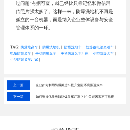
过问题”有据可查，就已经比只靠记忆和微信群
传照片强太多了。这样一来，防爆洗地机不再是
孤立的一台机器，而是纳入企业整体设备与安全
管理体系的一环。
TAG:
|
|
|
|
防爆堆高车
防爆洗地机
防爆洗地车
防爆蓄电池牵引车
|
|
|
|
电瓶防爆叉车
手动防爆叉车
手动防爆叉车厂家
小型防爆叉车
|
小型防爆叉车厂家
上一篇
企业如何利用防爆搬运车提升危险环境搬运效率
下一篇
如何选择优质电瓶防爆叉车厂家？4个关键因素不可忽视