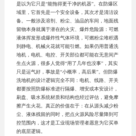
是以为它只是“能拖得更干净的机器”。在防爆区
域里，它首先是一个安全设备，其次才是清洁设
备。一般涉及溶剂、粉尘、油品的车间，地面残
留物本身就属于潜在的火灾、爆炸危险源：可燃
液体挥发形成爆炸性气体环境，可燃粉尘堆积遇
到静电、机械火花就可能引燃。如果仍用普通洗
地机，电机、电控、开关部位都可能在无意间产
生点火源，很多人觉得“用了几年也没事”，其实
只是运气好，事故是“小概率，高后果”。但防爆
洗地机的设计逻辑完全不同：电机、线路、开关
都要按照防爆标准进行隔爆、增安或本安设计，
刷盘、吸水系统材质和结构也经过评估，避免摩
擦产生火花。真正的价值在于：在从源头减少粉
尘、液体残留的同时，把点火源风险尽量降到可
控范围内，这才是工业现场管理者愿意为它买单
的底层逻辑。