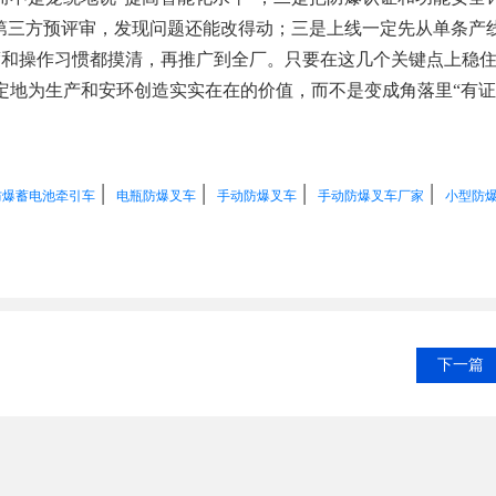
第三方预评审，发现问题还能改得动；三是上线一定先从单条产线
度和操作习惯都摸清，再推广到全厂。只要在这几个关键点上稳住
定地为生产和安环创造实实在在的价值，而不是变成角落里“有证
|
|
|
|
防爆蓄电池牵引车
电瓶防爆叉车
手动防爆叉车
手动防爆叉车厂家
小型防
下一篇