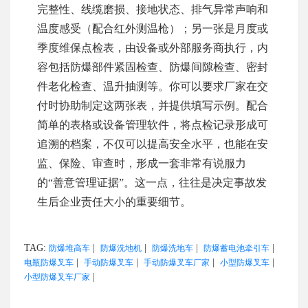
完整性、线缆磨损、接地状态、排气异常声响和
温度感受（配合红外测温枪）；另一张是月度或
季度维保点检表，由设备或外部服务商执行，内
容包括防爆部件紧固检查、防爆间隙检查、密封
件老化检查、温升抽测等。你可以要求厂家在交
付时协助制定这两张表，并提供填写示例。配合
简单的表格或设备管理软件，将点检记录形成可
追溯的档案，不仅可以提高安全水平，也能在安
监、保险、审查时，形成一套非常有说服力
的“善意管理证据”。这一点，往往是决定事故发
生后企业责任大小的重要细节。
TAG:
|
|
|
|
防爆堆高车
防爆洗地机
防爆洗地车
防爆蓄电池牵引车
|
|
|
|
电瓶防爆叉车
手动防爆叉车
手动防爆叉车厂家
小型防爆叉车
|
小型防爆叉车厂家