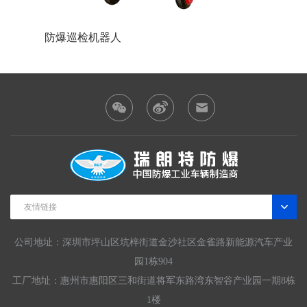
防爆巡检机器人
防爆装
友情链接
公司地址：深圳市坪山区坑梓街道金沙社区金雀路新能源汽车产业
园1栋904
工厂地址：惠州市惠阳区三和街道将军东路湾东智谷产业园一期8栋
1楼