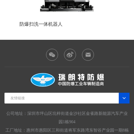
防爆扫洗一体机器人
防爆巡
友情链接
公司地址：深圳市坪山区坑梓街道金沙社区金雀路新能源汽车产业
园1栋904
工厂地址：惠州市惠阳区三和街道将军东路湾东智谷产业园一期8栋