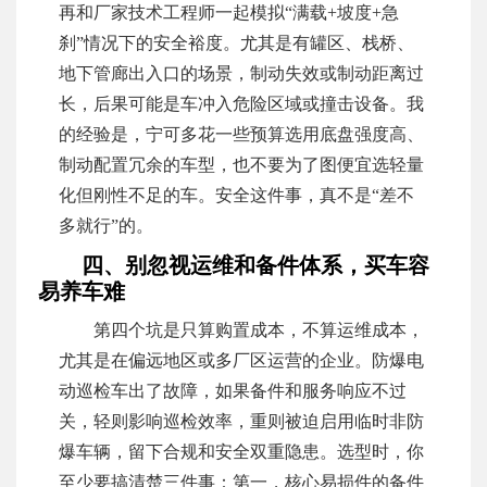
再和厂家技术工程师一起模拟“满载+坡度+急
刹”情况下的安全裕度。尤其是有罐区、栈桥、
地下管廊出入口的场景，制动失效或制动距离过
长，后果可能是车冲入危险区域或撞击设备。我
的经验是，宁可多花一些预算选用底盘强度高、
制动配置冗余的车型，也不要为了图便宜选轻量
化但刚性不足的车。安全这件事，真不是“差不
多就行”的。
四、别忽视运维和备件体系，买车容
易养车难
第四个坑是只算购置成本，不算运维成本，
尤其是在偏远地区或多厂区运营的企业。防爆电
动巡检车出了故障，如果备件和服务响应不过
关，轻则影响巡检效率，重则被迫启用临时非防
爆车辆，留下合规和安全双重隐患。选型时，你
至少要搞清楚三件事：第一，核心易损件的备件