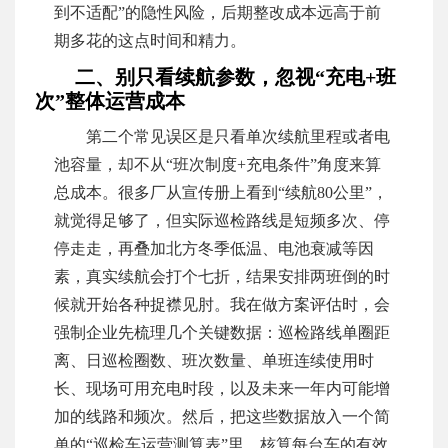
到不适配”的隐性风险，后期整改成本远高于前
期多花的这点时间和精力。
二、别只看续航参数，忽视“充电+班
次”整体运营成本
第二个常见误区是只看单次续航里程或者电
池容量，却不从“班次制度+充电条件”角度来算
总成本。很多厂从宣传册上看到“续航80公里”，
就觉得足够了，但实际巡检路线是短频多次、停
停走走，再叠加北方冬季低温、电池衰减等因
素，真实续航会打个七折，结果安排两班倒的时
候就开始各种捉襟见肘。我在做方案评估时，会
强制企业先梳理几个关键数据：巡检路线单圈距
离、日巡检圈数、班次数量、单班连续使用时
长、现场可用充电时段，以及未来一年内可能增
加的线路和频次。然后，把这些数据放入一个简
单的“巡检车运营测算表”里，核算每台车的有效