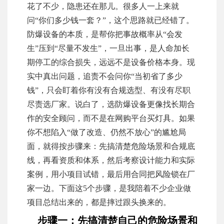
花了不少，隐患还在那儿。很多人一上来就
问“你们多少钱一套？”，这个思路就已经错了。
防爆设备的本质，是帮你把事故概率从“会发
生”压到“尽量不发生”，一旦出事，是人命加长
期停工的综合损失，远远不是设备价格本身。现
实中真出问题，追责不会问你“当初省了多少
钱”，只会盯着你有没有合规选型、有没有尽职
尽责选厂家。说白了，选防爆设备更像找长期合
作的安全顾问，而不是在网购平台买灯具。如果
你不想陷入“做了改造、仍然不放心”的尴尬局
面，就得按步骤来：先搞清楚危险场景和合规底
线，再看资质和体系，然后考察设计能力和实际
案例，用小项目试错，最后用合同把风险锁在厂
家一边。下面这5个步骤，是我陪着不少企业做
项目总结出来的，都是摔过跟头换来的。
步骤一：先搞清楚自己的危险场景和