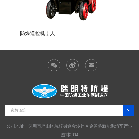
防爆巡检机器人
防爆装
友情链接
公司地址：深圳市坪山区坑梓街道金沙社区金雀路新能源汽车产业
园1栋904