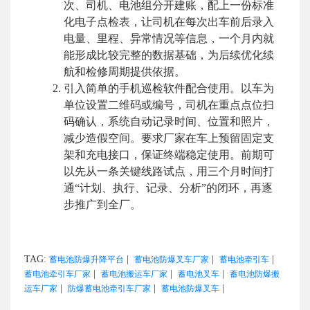
次、司机、电池组分开建账，配上一份标准
化电子点检表，让司机在每次出车前后录入
电量、里程、异常情况等信息，一个月内就
能形成比较完整的数据基础，为后续优化续
航和检修周期提供依据。
引入简单的手机巡检软件配合使用。以车为
单位设置二维码或编号，司机在重点点位扫
码确认，系统自动记录时间、位置和照片，
减少造假空间。要求厂家在车上预留固定支
架和充电接口，保证终端稳定使用。前期可
以先从一条关键线路试点，用三个月时间打
通“计划、执行、记录、分析”的闭环，再逐
步推广到全厂。
TAG:
|
|
|
蓄电池防爆升降平台
蓄电池防爆叉车厂家
蓄电池牵引车
|
|
|
蓄电池牵引车厂家
蓄电池搬运车厂家
蓄电池叉车
蓄电池防爆搬
|
|
|
运车厂家
防爆蓄电池牵引车厂家
蓄电池防爆叉车