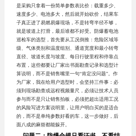
是采购只拿着一份简单参数表比价：载重多少、
速度多少、电池多大，然后就开始砍价，结果车
子真正进了易燃易爆现场，不是转弯半径不够，
就是坡道上打滑，最后谁都不好受。防爆蓄电池
巡检车的选型，首先要从工况倒推：危险区域等
级、气体类别和温度组别、通道宽度和最小转弯
直径、坡道长度与坡度、每日行驶里程和停靠点
布置，这些都要让厂家出书面勘查记录和选型计
算说明，而不是销售嘴里一句“肯定没问题”。作
为厂家，我在给用户选型时，会坚持三件事：必
须到现场勘查或远程视频量尺，必须让技术人员
参与而不是只让销售拍板，必须把超出适用工况
的风险写进方案说明里，让用户明白买的是适合
的，而不是单纯参数好看的车，这一步做好，后
面八成的麻烦都能躲开。
问题二：防爆合规只看证书，不看结