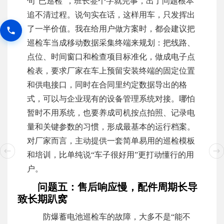
句“已巡检”，班长签个字就完事，出了问题根本
追不清过程。说句实在话，这样用车，只发挥出
了一半价值。我在给用户做方案时，都会建议把
巡检车当成移动数据采集终端来规划：把线路、
点位、时间窗口和检查项目标准化，做成电子点
检表，要求厂家在车上预留安装终端的固定位置
和供电接口，同时在合同里约定数据导出的格
式，可以与企业现有的设备管理系统对接。哪怕
暂时不用系统，也要养成司机按点拍照、记录电
量和关键参数的习惯，形成最基本的运行档案。
对厂家而言，主动提供一套简单易用的巡检模板
和培训，比单纯说“车子很好用”更打动懂行的用
户。
问题五：售后响应慢，配件周期长导
致长期趴窝
防爆蓄电池巡检车的故障，大多不是“能不