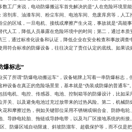
多数工厂来说，电动防爆搬运车首先解决的是“人在危险环境里能
：溶剂库、油漆车间、粉尘车间、电池车间、危废库房等，人工
粉尘的区域，一旦电机、接线或摩擦产生火花，事故就是“高能事
替代人工，降低人员暴露在危险环境中的时间；第二，通过本质
；第三，通过标准化设备和认证，降低企业在安全检查和事故调查
使用符合标准的防爆设备，往往决定了责任认定的底线。如果说
防爆标志”
业买了所谓“防爆电动搬运车”，设备铭牌上写着一串防爆标志，
这种设备在真正的危险场景里，基本就是“伪装成防爆的普通车”
包括电机、电控、传感器、电池、控制箱等的防爆设计，比如采
位开关、以及避免电池过充过放带来的过热风险。第二，机械防
火花和摩擦过热，例如关键部位采用不锈钢或铜合金、防静电轮
地、导静电轮胎、拖链或导静电带，以及与厂区接地系统的衔接
制区、防爆区域自动限速、斜坡防溜车、超载保护等，而不仅是