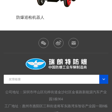
防爆巡检机器人
防爆装
友情链接
公司地址：深圳市坪山区坑梓街道金沙社区金雀路新能源汽车产业
园1栋904
工厂地址：惠州市惠阳区三和街道将军东路湾东智谷产业园一期8栋