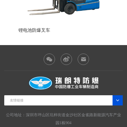
锂电池防爆叉车
蓄电池防
友情链接
公司地址：深圳市坪山区坑梓街道金沙社区金雀路新能源汽车产业
园1栋904