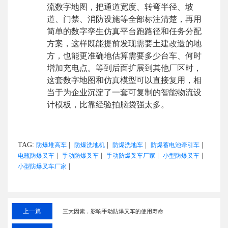
流数字地图，把通道宽度、转弯半径、坡
道、门禁、消防设施等全部标注清楚，再用
简单的数字孪生仿真平台跑路径和任务分配
方案，这样既能提前发现需要土建改造的地
方，也能更准确地估算需要多少台车、何时
增加充电点。等到后面扩展到其他厂区时，
这套数字地图和仿真模型可以直接复用，相
当于为企业沉淀了一套可复制的智能物流设
计模板，比靠经验拍脑袋强太多。
TAG:
|
|
|
|
防爆堆高车
防爆洗地机
防爆洗地车
防爆蓄电池牵引车
|
|
|
|
电瓶防爆叉车
手动防爆叉车
手动防爆叉车厂家
小型防爆叉车
|
小型防爆叉车厂家
上一篇
三大因素，影响手动防爆叉车的使用寿命