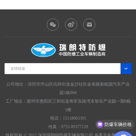
友情链接
公司地址：深圳市坪山区坑梓街道金沙社区金雀路新能源汽车产业
园1栋904
工厂地址：惠州市惠阳区三和街道将军东路湾东智谷产业园一期8栋
1楼
电话：15118065305
防爆车辆价格
传真：0755-89377128
防爆车辆参数
版权所有 © 2022 深圳瑞朗特防爆车辆有限公司 备案号
备案号粤ICP