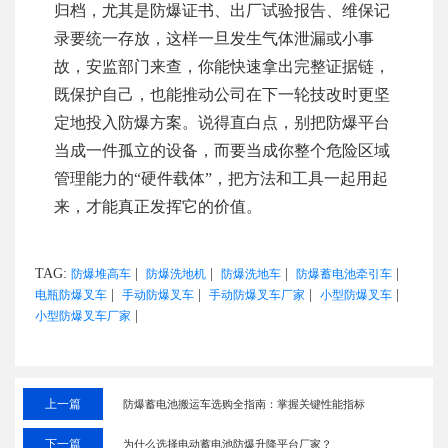
归档，尤其是防爆证书、出厂试验报告、维保记
录要统一存放，这样一旦发生气体泄漏或小事
故，安监部门来查，你能快速拿出完整证据链，
既保护自己，也能推动公司在下一轮技改时更坚
定地投入防爆方案。说得直白点，别把防爆平台
当成一件孤立的设备，而要当成你整个危险区域
管理能力的“硬件载体”，把方法和工具一起用起
来，才能真正发挥它的价值。
TAG:
|
|
|
|
防爆堆高车
防爆洗地机
防爆洗地车
防爆蓄电池牵引车
|
|
|
|
电瓶防爆叉车
手动防爆叉车
手动防爆叉车厂家
小型防爆叉车
|
小型防爆叉车厂家
上一篇
防爆蓄电池搬运车选购全指南：掌握关键性能指标
下一篇
为什么选择电动蓄电池防爆升降平台厂家？