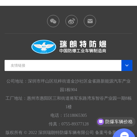
友情链接
公司地址：深圳市坪山区坑梓街道金沙社区金雀路新能源汽车产业
园1栋904
工厂地址：惠州市惠阳区三和街道将军东路湾东智谷产业园一期8栋
1楼
电话：15118065305
防爆车辆价格
传真：0755-89377128
版权所有 © 2022 深圳瑞朗特防爆车辆有限公司 备案号
备案号粤ICP