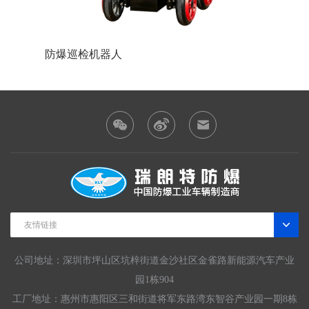
防爆巡检机器人
防爆装
友情链接
公司地址：深圳市坪山区坑梓街道金沙社区金雀路新能源汽车产业
园1栋904
工厂地址：惠州市惠阳区三和街道将军东路湾东智谷产业园一期8栋