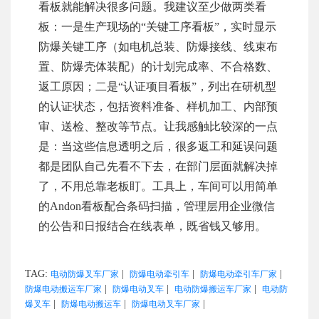
看板就能解决很多问题。我建议至少做两类看
板：一是生产现场的“关键工序看板”，实时显示
防爆关键工序（如电机总装、防爆接线、线束布
置、防爆壳体装配）的计划完成率、不合格数、
返工原因；二是“认证项目看板”，列出在研机型
的认证状态，包括资料准备、样机加工、内部预
审、送检、整改等节点。让我感触比较深的一点
是：当这些信息透明之后，很多返工和延误问题
都是团队自己先看不下去，在部门层面就解决掉
了，不用总靠老板盯。工具上，车间可以用简单
的Andon看板配合条码扫描，管理层用企业微信
的公告和日报结合在线表单，既省钱又够用。
TAG:
|
|
|
电动防爆叉车厂家
防爆电动牵引车
防爆电动牵引车厂家
|
|
|
防爆电动搬运车厂家
防爆电动叉车
电动防爆搬运车厂家
电动防
|
|
|
爆叉车
防爆电动搬运车
防爆电动叉车厂家