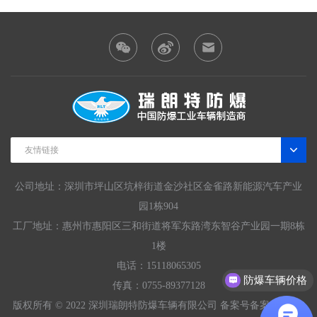
友情链接
公司地址：深圳市坪山区坑梓街道金沙社区金雀路新能源汽车产业
园1栋904
工厂地址：惠州市惠阳区三和街道将军东路湾东智谷产业园一期8栋
1楼
电话：15118065305
防爆车辆价格
传真：0755-89377128
版权所有 © 2022 深圳瑞朗特防爆车辆有限公司 备案号
备案号粤ICP