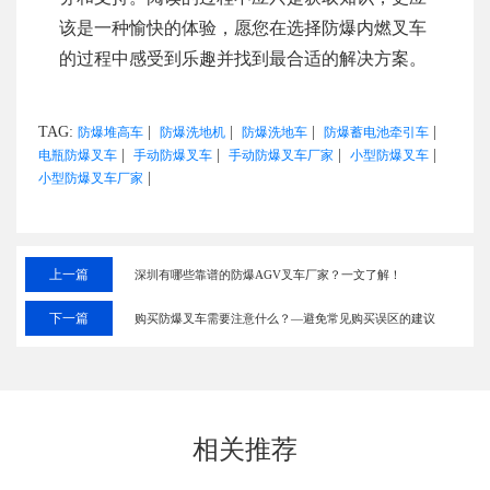
该是一种愉快的体验，愿您在选择防爆内燃叉车
的过程中感受到乐趣并找到最合适的解决方案。
TAG:
|
|
|
|
防爆堆高车
防爆洗地机
防爆洗地车
防爆蓄电池牵引车
|
|
|
|
电瓶防爆叉车
手动防爆叉车
手动防爆叉车厂家
小型防爆叉车
|
小型防爆叉车厂家
上一篇
深圳有哪些靠谱的防爆AGV叉车厂家？一文了解！
下一篇
购买防爆叉车需要注意什么？—避免常见购买误区的建议
相关推荐