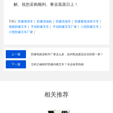
解。祝您采购顺利、事业蒸蒸日上！
TAG:
|
|
|
|
防爆堆高车
防爆洗地机
防爆洗地车
防爆蓄电池牵引车
|
|
|
|
电瓶防爆叉车
手动防爆叉车
手动防爆叉车厂家
小型防爆叉车
|
小型防爆叉车厂家
上一篇
防爆电瓶巡检车厂家这么多，如何甄选最适合你的那一家？
下一篇
怎样正确维护防爆内燃叉车？专业保养指南
相关推荐