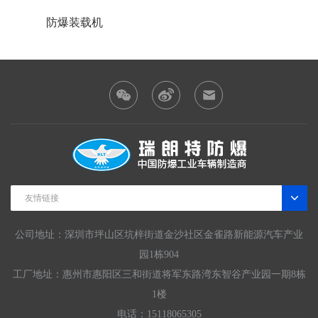
防爆装载机
锂电池
友情链接
公司地址：深圳市坪山区坑梓街道金沙社区金雀路新能源汽车产业
园1栋904
工厂地址：惠州市惠阳区三和街道将军东路湾东智谷产业园一期8栋
1楼
电话：15118065305