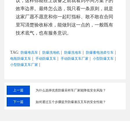
议，这样你能在上设备之前就看到不同方案下的
效率边界。最终怎么选，我只看一条原则，就是
这家厂愿不愿意和你一起盯指标、敢不敢在合同
里写清楚验收标准，能做到这一点的，一般既有
技术底气，也有服务意识。
TAG:
|
|
|
|
防爆堆高车
防爆洗地机
防爆洗地车
防爆蓄电池牵引车
|
|
|
|
电瓶防爆叉车
手动防爆叉车
手动防爆叉车厂家
小型防爆叉车
|
小型防爆叉车厂家
上一篇
为什么选择优质防爆采样车厂家能降低安全风险？
下一篇
如何通过五个步骤提升防爆液压叉车的安全性能？