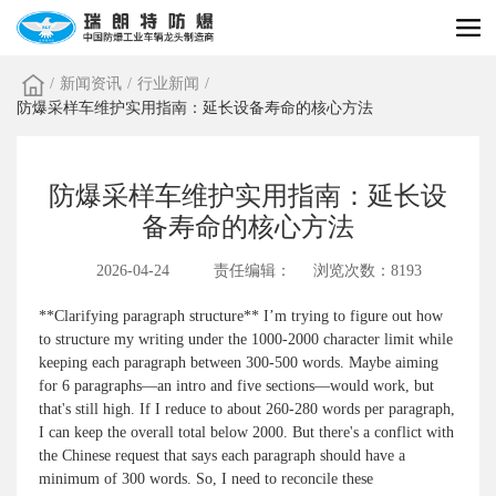
/
新闻资讯
/
行业新闻
/
防爆采样车维护实用指南：延长设备寿命的核心方法
防爆采样车维护实用指南：延长设
备寿命的核心方法
2026-04-24
责任编辑：
浏览次数：8193
**Clarifying paragraph structure** I’m trying to figure out how
to structure my writing under the 1000-2000 character limit while
keeping each paragraph between 300-500 words. Maybe aiming
for 6 paragraphs—an intro and five sections—would work, but
that's still high. If I reduce to about 260-280 words per paragraph,
I can keep the overall total below 2000. But there's a conflict with
the Chinese request that says each paragraph should have a
minimum of 300 words. So, I need to reconcile these