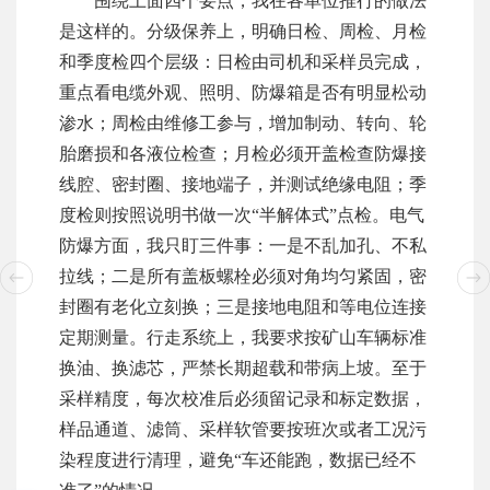
围绕上面四个要点，我在各单位推行的做法
是这样的。分级保养上，明确日检、周检、月检
和季度检四个层级：日检由司机和采样员完成，
重点看电缆外观、照明、防爆箱是否有明显松动
渗水；周检由维修工参与，增加制动、转向、轮
胎磨损和各液位检查；月检必须开盖检查防爆接
线腔、密封圈、接地端子，并测试绝缘电阻；季
度检则按照说明书做一次“半解体式”点检。电气
防爆方面，我只盯三件事：一是不乱加孔、不私
拉线；二是所有盖板螺栓必须对角均匀紧固，密
封圈有老化立刻换；三是接地电阻和等电位连接
定期测量。行走系统上，我要求按矿山车辆标准
换油、换滤芯，严禁长期超载和带病上坡。至于
采样精度，每次校准后必须留记录和标定数据，
样品通道、滤筒、采样软管要按班次或者工况污
染程度进行清理，避免“车还能跑，数据已经不