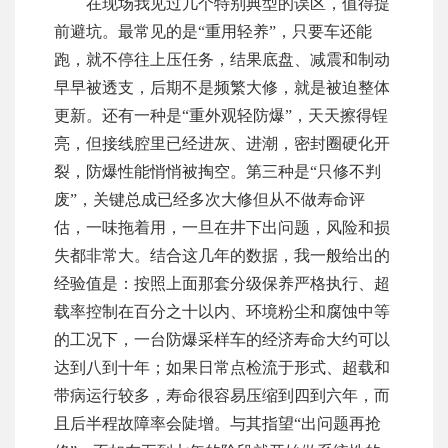
在现场我见过几个特别典型的误区，值得提
前避坑。最常见的是“重用轻养”，只要车还能
跑，就不停往上压任务，结果底盘、减震和制动
早早被透支，后期不是频繁大修，就是被迫整体
更新。还有一种是“重外观轻防爆”，天天擦得锃
亮，但接线腔里已经进灰、进潮，密封圈硬化开
裂，防爆性能悄悄被掏空。第三种是“只修不判
废”，关键总成已经多次大修但从不做寿命评
估，一味拖着用，一旦在井下出问题，风险和损
失都非常大。结合这几年的数据，我一般给出的
经验值是：按照上面那套分级保养严格执行、超
载率控制在百分之十以内、环境粉尘和腐蚀中等
的工况下，一台防爆采样车的经济寿命大约可以
达到八到十年；如果日常点检流于形式、超载和
带病运行较多，寿命很容易压缩到四到六年，而
且后半程故障率会陡增。与其指望“出问题再抢