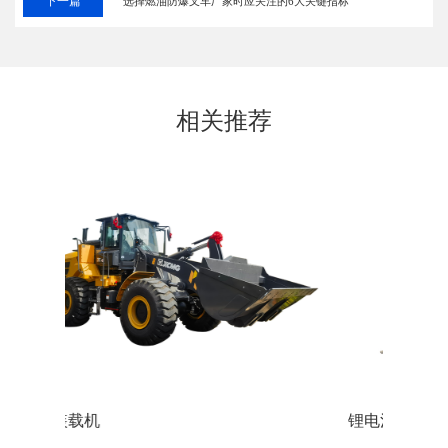
下一篇
选择燃油防爆叉车厂家时应关注的6大关键指标
相关推荐
锂电池防爆叉车
蓄电池