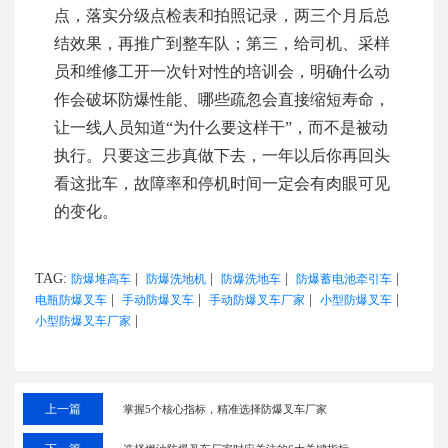
点，落实分级点检表和拍照记录，两三个月后总
结效果，再推广到整车队；第三，给司机、采样
员和维修工开一次针对性的培训会，明确什么动
作会破坏防爆性能、哪些疏忽会直接缩短寿命，
让一线人员知道“为什么要这样干”，而不是被动
执行。只要这三步真做下去，一年以后你再回头
看这批车，故障率和停机时间一定会有肉眼可见
的变化。
TAG:
|
|
|
|
防爆堆高车
防爆洗地机
防爆洗地车
防爆蓄电池牵引车
|
|
|
|
电瓶防爆叉车
手动防爆叉车
手动防爆叉车厂家
小型防爆叉车
|
小型防爆叉车厂家
上一篇
掌握5个核心指标，精准选择防爆叉车厂家