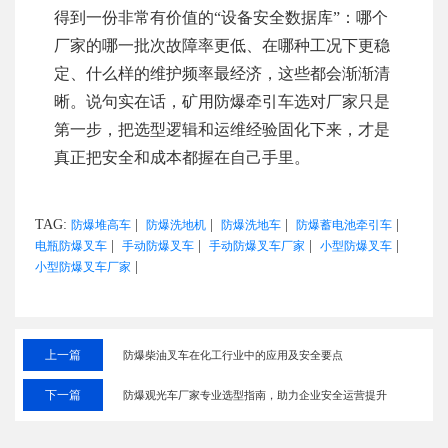
得到一份非常有价值的“设备安全数据库”：哪个
厂家的哪一批次故障率更低、在哪种工况下更稳
定、什么样的维护频率最经济，这些都会渐渐清
晰。说句实在话，矿用防爆牵引车选对厂家只是
第一步，把选型逻辑和运维经验固化下来，才是
真正把安全和成本都握在自己手里。
TAG:
|
|
|
|
防爆堆高车
防爆洗地机
防爆洗地车
防爆蓄电池牵引车
|
|
|
|
电瓶防爆叉车
手动防爆叉车
手动防爆叉车厂家
小型防爆叉车
|
小型防爆叉车厂家
上一篇
防爆柴油叉车在化工行业中的应用及安全要点
下一篇
防爆观光车厂家专业选型指南，助力企业安全运营提升