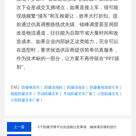
次下会形成交叉拥堵点，如果直接上车，很可能
现场频繁“撞车”和互相避让，效率大打折扣。提
前通过仿真调整路线优先级、错峰调度甚至局部
改造物流通道，往往能为后期节省大量时间和改
造成本。如果企业内部缺乏这类能力，完全可以
在选型时，要求候选供应商提供简单仿真服务，
作为技术标的一部分，让方案不再停留在“PPT级
别”。
TAG:
|
|
|
|
防爆堆高车
防爆洗地机
防爆洗地车
防爆蓄电池牵引车
|
|
|
|
电瓶防爆叉车
手动防爆叉车
手动防爆叉车厂家
小型防爆叉车
|
小型防爆叉车厂家
上一篇
X个防爆升降平台的选购注意事项，确保项目顺利进行