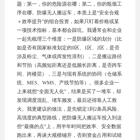
题：第一，你的危险源在哪；第二，你的瓶颈工
序在哪。防爆无人搬运车，本质上是“安全合规
＋效率提升”的组合投资，如果只盯着价格或某
一项技术指标，基本都会踩坑。我通常会和企业
一起先梳理三个维度：一是防爆区域的划分（比
如是否有国家标准划定的0区、1区、2区，是否
涉及粉尘、气体或挥发性溶剂），二是搬运路径
和节拍（高频短距离还是低频长距离，是否跨车
间、跨楼层），三是与现有系统的协同（仓储系
统、MES、WMS、产线节拍等）。很多企业一
上来就想“全面无人化”，结果是买了一堆车，却
发现调度混乱、堵车频发，最后还得靠人工救
火。我更建议的做法，是先锁定1到2条高风险、
高强度的典型路线，把防爆无人搬运车投入到这
些“最痛的点”上，用半年时间把效率、安全数据
跑出来，再谈大规模铺开，否则资金占用和试错