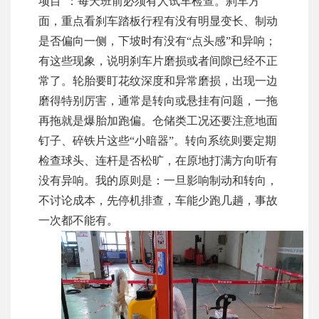
项目”：每天班前必须有人试车检查。刹车方
面，重点看刹车踏板行程有没有明显变长、制动
是否偏向一侧，下坡时有没有“点头感”和异响；
有这些现象，说明刹车片磨损或者间隙已经不正
常了。轮胎要盯花纹深度和异常磨损，出现一边
磨得特别厉害，通常是转向或悬挂有问题，一拖
再拖就是爆胎加跑偏。仓储类工况还要注意地面
钉子、碎铁片这些“小暗器”。转向系统则要定期
检查球头、连杆是否松旷，在原地打满方向听有
没有异响。我的原则是：一旦影响制动和转向，
不讨论成本，先停机排查，车能少跑几趟，事故
一次都不能有。