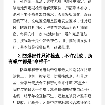
车、夜间统一充足，这样充放电循环更稳定。铅
酸电池要定期检查电解液液位，用蒸馏水补水，
绝对不要图省事加自来水，否则极板硫化、寿命
直线下降。充电区必须是固定安全区域，保持通
风、防爆灯具到位，严禁在易燃品附近乱插插
座。每周安排一次“电池体检”，看外壳是否鼓
包、接线端子是否发热变色，用手摸到明显烫手
的，基本就是报警信号，赶紧处理。
2. 防爆部件只许检查，不许乱改，所
有螺丝都是“命根子”
防爆车和普通电动牵引车最大区别就在防爆
结构上，电机、控制器、防爆接线盒、灯具这
些，全靠外壳接合面和密封圈来保证“不点火”。
我吃过的最大一个坑，就是机修图省事自己开孔
走线，结果年检直接不过，还差点被要求整车返
厂整改。经验是：凡是带防爆标志和合格证的部