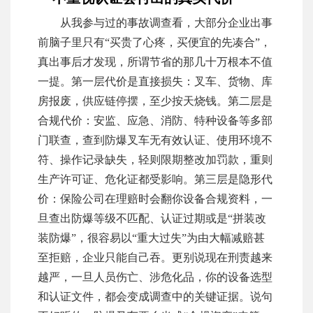
从我参与过的事故调查看，大部分企业出事
前脑子里只有“买贵了心疼，买便宜的先凑合”，
真出事后才发现，所谓节省的那几十万根本不值
一提。第一层代价是直接损失：叉车、货物、库
房报废，供应链停摆，至少按天烧钱。第二层是
合规代价：安监、应急、消防、特种设备等多部
门联查，查到防爆叉车无有效认证、使用环境不
符、操作记录缺失，轻则限期整改加罚款，重则
生产许可证、危化证都受影响。第三层是隐形代
价：保险公司在理赔时会翻你设备合规资料，一
旦查出防爆等级不匹配、认证过期或是“拼装改
装防爆”，很容易以“重大过失”为由大幅减赔甚
至拒赔，企业只能自己吞。更别说现在刑责越来
越严，一旦人员伤亡、涉危化品，你的设备选型
和认证文件，都会变成调查中的关键证据。说句