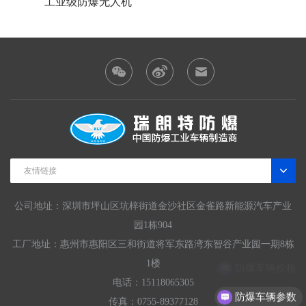
工业级防爆无人机
防爆扫
友情链接
公司地址：深圳市坪山区坑梓街道金沙社区金雀路新能源汽车产业
园1栋904
工厂地址：惠州市惠阳区三和街道将军东路湾东智谷产业园一期8栋
1楼
电话：15118065305
防爆车辆参数
传真：0755-89377128