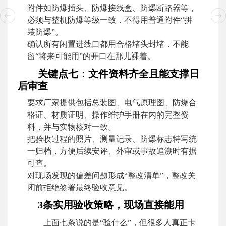
附件如防爆插头、防爆接线盒、防爆断路器等，
必须与整机防爆等级一致，不得用普通附件“拼
装防爆”。
确认所有闲置进线口都用合格堵头封堵，不能
留“将来可能用”的开口在那儿裸着。
关键点七：文件资料齐全且能支撑日
后审查
要求厂家提供包括总装图、电气原理图、防爆合
格证、材质证明、操作维护手册在内的完整资
料，并与实物核对一致。
把验收过程的照片、测量记录、防爆标志特写统
一归档，方便后续安评、外审或事故追溯时有据
可查。
对现场发现的偏差问题形成“整改清单”，整改关
闭前拒绝签署最终验收意见。
3条实用验收策略，现场直接能用
上面七条说的是“验什么”，但很多人真正卡