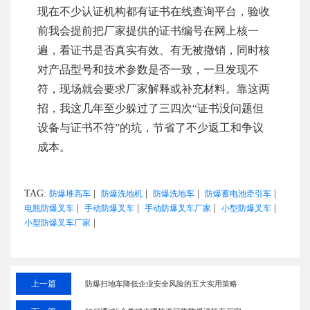
现在不少认证机构都有证书在线查询平台，验收
前我会提前把厂家提供的证书编号在网上核一
遍，看证书是否真实有效、有无被撤销，同时核
对产品型号和技术参数是否一致，一旦发现不
符，现场就会要求厂家解释或补充材料。靠这两
招，我这几年至少躲过了三四次“证书没问题但
设备与证书不符”的坑，节省了不少返工和争议
成本。
TAG:
|
|
|
|
防爆堆高车
防爆洗地机
防爆洗地车
防爆蓄电池牵引车
|
|
|
|
电瓶防爆叉车
手动防爆叉车
手动防爆叉车厂家
小型防爆叉车
|
小型防爆叉车厂家
上一篇
防爆扫地车降低企业安全风险的五大实用策略