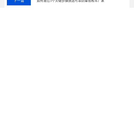
下一篇
如何通过5个关键步骤挑选可靠防爆巡检车厂家
相关推荐
防爆装载机
锂电池