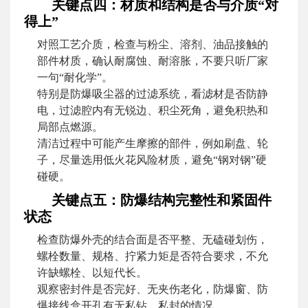
关键点四：材质和结构是否与介质“对
得上”
对照工艺介质，检查与粉尘、溶剂、油品接触的
部件材质，确认耐腐蚀、耐溶胀，不要只听厂家
一句“耐化学”。
特别是防爆吸尘器的过滤系统，看滤材是否防静
电，过滤腔内有无锐边、积尘死角，避免积热和
局部点燃源。
清洁过程中可能产生摩擦的部件，例如刷盘、轮
子，尽量选用低火花风险材质，避免“钢对钢”硬
碰硬。
关键点五：防爆结构完整性和紧固件
状态
检查防爆外壳的结合面是否平整、无磕碰划伤，
螺栓数量、规格、拧紧力矩是否符合要求，不允
许缺螺栓、以短代长。
观察密封件是否完好、无夹伤老化，防爆窗、防
爆接线盒开孔有无私钻、私封的情况。