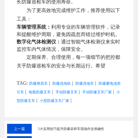
长防爆巡检车的使用寿命。
为了更高效地完成维护工作，推荐使用以下
工具：
车辆管理系统：
利用专业的车辆管理软件，记录
和提醒维护周期，避免因疏忽而错过维护时机。
数字化气体检测仪：
通过智能气体检测仪来实时
监控车内气体情况，保障安全。
定期保养、合理使用，每一项细节的把控都
关乎防爆巡检车的安全与长期运行。希望
TAG:
|
|
|
防爆堆高车
防爆洗地机
防爆洗地车
防爆蓄电池牵
|
|
|
|
引车
电瓶防爆叉车
手动防爆叉车
手动防爆叉车厂家
小
|
|
型防爆叉车
小型防爆叉车厂家
上一篇
5大实用技巧提升防爆采样车现场作业准确性