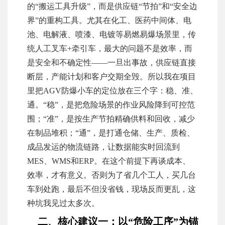
的“搬运工具升级”，而是供应链“节拍”和“安全边
界”的重构工具。尤其在化工、医药中间体、电
池、电解液、喷漆、电镀等易燃易爆场景里，传
统人工叉车+牵引车，最大的问题不是效率，而
是安全和不确定性——一旦出事故，供应链直接
断层，产能计划和客户交期全毁。所以我在项目
里把AGV防爆小车的定位放在三个字：稳、准、
通。“稳”，是把危险场景的作业风险降到可控范
围；“准”，是按生产节拍精确供料和回收，减少
在制品堆积；“通”，是打通仓储、生产、质检、
成品发运的物流链路，让数据能实时回流到
MES、WMS和ERP。在这个前提下再谈成本、
效率，才有意义。否则为了省几个工人，买几台
车到处跑，最后不但没省钱，现场反而更乱，这
种坑我见过太多次。
二、核心建议一：以“危险工序”为锚