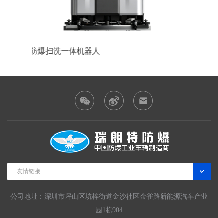
防爆巡检机器人
防爆装
友情链接
公司地址：深圳市坪山区坑梓街道金沙社区金雀路新能源汽车产业
园1栋904