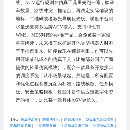
线、AGV运行规则在仿真工具里先跑一遍，验证
车数量、路线冲突、拥堵点，再决定实际铺设的
地标、二维码或者激光导航反光板。调度平台则
尽量选支持多品牌AGV接入、支持和现有
WMS、MES对接的标准产品，避免被某一家设
备商绑死，未来换车或扩展其他类型机器人时不
至于推倒重来。即便你现在预算有限，也可以先
用开源或低成本的仿真工具（比如部分国产厂商
提供的轻量仿真模块），配合一款具备开放接口
的调度系统，从小场景做起。关键是，所有配置
和优化过程都要沉淀为标准：路线模板、任务模
板、安全策略模板，这些才是你供应链数字化资
产的核心，远比某一款具体AGV更长久。
TAG:
|
|
|
|
防爆堆高车
防爆洗地机
防爆洗地车
防爆蓄电池牵引车
|
|
|
|
电瓶防爆叉车
手动防爆叉车
手动防爆叉车厂家
小型防爆叉车