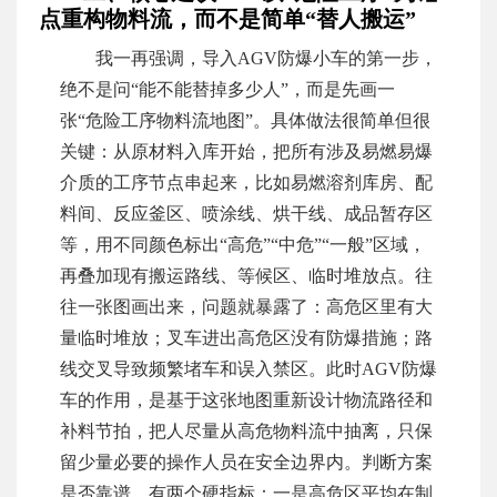
点重构物料流，而不是简单“替人搬运”
我一再强调，导入AGV防爆小车的第一步，
绝不是问“能不能替掉多少人”，而是先画一
张“危险工序物料流地图”。具体做法很简单但很
关键：从原材料入库开始，把所有涉及易燃易爆
介质的工序节点串起来，比如易燃溶剂库房、配
料间、反应釜区、喷涂线、烘干线、成品暂存区
等，用不同颜色标出“高危”“中危”“一般”区域，
再叠加现有搬运路线、等候区、临时堆放点。往
往一张图画出来，问题就暴露了：高危区里有大
量临时堆放；叉车进出高危区没有防爆措施；路
线交叉导致频繁堵车和误入禁区。此时AGV防爆
车的作用，是基于这张地图重新设计物流路径和
补料节拍，把人尽量从高危物料流中抽离，只保
留少量必要的操作人员在安全边界内。判断方案
是否靠谱，有两个硬指标：一是高危区平均在制