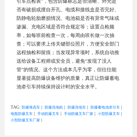
引车点检表”，包含防爆标志是否清晰、外壳是
否有破损或擅自开孔、电缆和接线盒是否完好、
防静电轮胎磨损情况、电池箱是否有异常气味或
渗漏、充电区域是否符合规定等；设置点检频
率，如每班前检查一次，每周由班长做一次抽
查；可以要求上传关键部位照片，方便安全部门
远程抽检和留痕；当发现异常项时，系统自动推
送给设备工程师或安全员，避免“发现了没人
管”的情况。这个方法成本几乎为零，但往往能
显著提高防爆设备维护的质量，真正让防爆蓄电
池牵引车持续保持设计时的安全水平。
TAG:
|
|
|
|
防爆堆高车
防爆洗地机
防爆洗地车
防爆蓄电池牵引车
|
|
|
|
电瓶防爆叉车
手动防爆叉车
手动防爆叉车厂家
小型防爆叉车
|
小型防爆叉车厂家