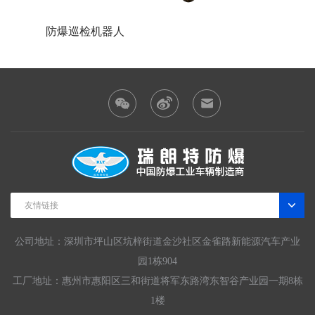
防爆巡检机器人
防爆装
友情链接
公司地址：深圳市坪山区坑梓街道金沙社区金雀路新能源汽车产业
园1栋904
工厂地址：惠州市惠阳区三和街道将军东路湾东智谷产业园一期8栋
1楼
防爆车辆价格