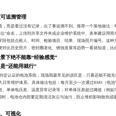
”做可追溯管理
看，而是看过没有记录，出了事追溯不到。推荐一个落地做法：
+部位”命名，上传到共享文件夹或企业维护系统中。表单建议用
字段包括点检人、时间、检验项目、结果、现场照片编号。这种
便对比历史照片，密封圈老化、锈蚀发展等趋势一看就知道，比肉
景下绝不能靠“经验感觉”
不是“还能用就行”
或特定认证的电池系统，现场我最常见的误区是：只看还能不能
纳入日常维护体系。具体做法包括：每月至少一次通过BMS（电
数、单体电压差、温度异常记录等；对单体压差超过阈值（例如5
。同时，电池仓内部要定期清洁灰尘与油污，防止堆积影响散热或
化、可视化