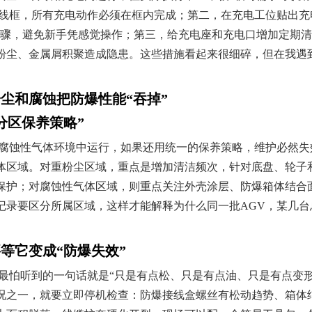
线框，所有充电动作必须在框内完成；第二，在充电工位贴出充电
步骤，避免新手凭感觉操作；第三，给充电座和充电口增加定期
尘、金属屑积聚造成隐患。这些措施看起来很细碎，但在我遇到的
尘和腐蚀把防爆性能“吞掉”
“分区保养策略”
或腐蚀性气体环境中运行，如果还用统一的保养策略，维护必然失
体区域。对重粉尘区域，重点是增加清洁频次，针对底盘、轮子和
保护；对腐蚀性气体区域，则重点关注外壳涂层、防爆箱体结合
记录要区分所属区域，这样才能解释为什么同一批AGV，某几
要等它变成“防爆失效”
最怕听到的一句话就是“只是有点松、只是有点油、只是有点变形
况之一，就要立即停机检查：防爆接线盒螺丝有松动趋势、箱体