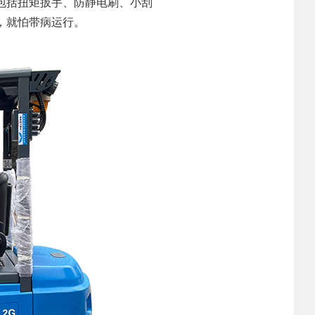
包括扭矩扳手、防静电刷、小刮
，就怕带病运行。