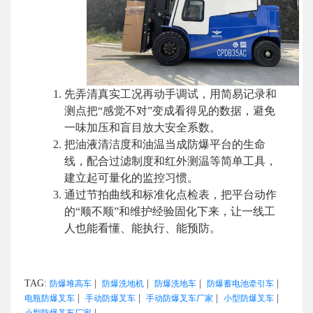
先弄清真实工况再动手调试，用简易记录和
测点把“感觉不对”变成看得见的数据，避免
一味加压和盲目放大安全系数。
把油液清洁度和油温当成防爆平台的生命
线，配合过滤制度和红外测温等简单工具，
建立起可量化的监控习惯。
通过节拍曲线和标准化点检表，把平台动作
的“顺不顺”和维护经验固化下来，让一线工
人也能看懂、能执行、能预防。
TAG:
|
|
|
|
防爆堆高车
防爆洗地机
防爆洗地车
防爆蓄电池牵引车
|
|
|
|
电瓶防爆叉车
手动防爆叉车
手动防爆叉车厂家
小型防爆叉车
|