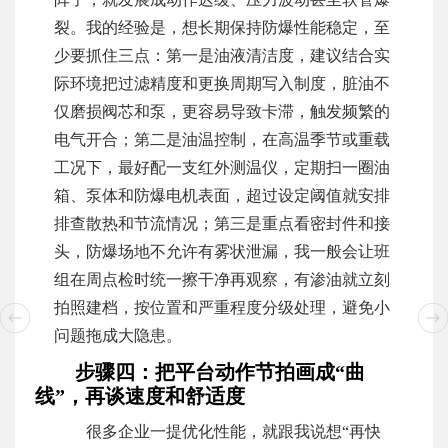
裂。我的经验是，想长期保持防爆性能稳定，至
少要抓住三点：第一是油液清洁度，建议结合实
际环境把过滤精度和更换周期写入制度，脏油不
仅磨损阀芯和泵，更容易导致卡滞，触发频繁的
电气开合；第二是油温控制，在高温季节或重载
工况下，最好配一支红外测温仪，定期扫一圈油
箱、泵体和防爆电机表面，超过设定阈值就安排
排查散热和节流情况；第三是重点看密封件和接
头，防爆场地不允许有雾状泄漏，我一般会让班
组在周点检时统一擦干净再观察，有渗油就立刻
拍照建档，按位置和严重程度分级处理，避免小
问题拖成大隐患。
步骤四：把平台动作节拍画成“曲
线”，再谈速度和舒适度
很多企业一提优化性能，就跟我说想“再快