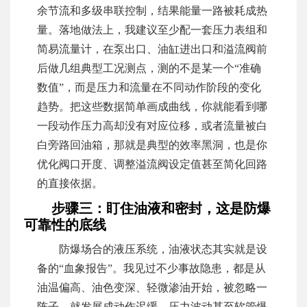
余节流和多级串联控制，结果能量一路被耗成热
量。落地做法上，我建议至少配一套压力表组和
简易流量计，在泵出口、油缸进出口和溢流阀前
后做几组典型工况测点，测的不是某一个“准确
数值”，而是压力和流量在不同动作阶段的变化
趋势。把这些数据简单画成曲线，你就能看到哪
一段动作压力高却没有对应位移，或者流量被白
白旁路回油箱，那就是典型的效率黑洞，也是你
优化阀口开度、调整溢流阀设定值甚至简化回路
的直接依据。
步骤三：盯住油液和密封，这是防爆
可靠性的底线
防爆场合的液压系统，油液状态其实就是设
备的“血象报告”。我见过不少事故隐患，都是从
油温偏高、油色变深、轻微渗油开始，被忽略一
阵子，就发展成动作迟缓、压力波动甚至软管爆