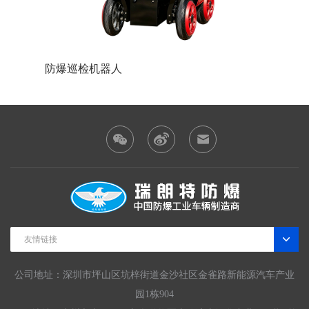
防爆巡检机器人
防爆装
友情链接
公司地址：深圳市坪山区坑梓街道金沙社区金雀路新能源汽车产业
园1栋904