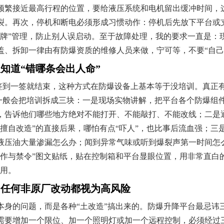
频繁接近最高行程的位置，要给液压系统和电机留出缓冲时间，
裂。再次，停机和断电必须形成习惯动作：停机后先放下平台或
挂牌”管理，防止别人误启动。至于故障处理，我的要求一直是：
盖、拆卸一律由有防爆资质的维修人员来做，宁可等，不要“自己
知道“错哪条会出人命”
、签到一签就结束，这种方式在防爆设备上基本等于没培训。真正
我一般会把培训拆成三块：一是现场实物讲解，把平台各个防爆组
，告诉他们哪些地方绝对不能打开、不能敲打、不能改线；二是
擅自改造”的直接后果，哪怕有点“吓人”，也比事后流血强；三
液压油大量渗漏怎么办；闻到异常气味或听到爆裂声第一时间怎
作与禁令”图文贴纸，贴在控制箱和平台显眼位置，用非常直白的
有用。
：任何非原厂改动都视为高风险
本身的问题，而是各种“土改造”搞出来的。防爆升降平台最忌讳
需要增加一个限位、加一个照明灯或加一个远程控制，必须经过