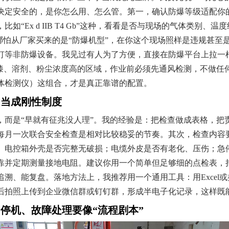
决定安全的，是你怎么用、怎么管。第一，确认防爆等级适配你的
“Ex d IIB T4 Gb”这种，看看是否与现场的气体类别、温度
低，哪怕从厂家买来的是“防爆机型”，在你这个现场照样是违规甚
灯等非防爆设备。我见过有人为了方便，直接在防爆平台上拉一
漆、溶剂、粉尘浓度高的区域，作业前必须先通风检测，不做任何
体检测仪）这组合，才是真正靠谱的配置。
”当成刚性制度
，而是“早就有征兆没人理”。我的经验是：把检查做成表格，把
每月一次联合安全检查是相对比较稳妥的节奏。其次，检查内容要
、电控箱外壳是否完整无破损；电缆外皮是否有老化、压伤；急
靠并定期测量接地电阻。建议你用一个简单但足够细的点检表，
溯、能复盘。落地方法上，我推荐用一个通用工具：用Excel或
后拍照上传到企业微信群或钉钉群，形成半电子化记录，这样既
停机、故障处理要像“流程剧本”