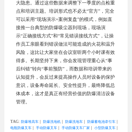
大隐患。通过这些数据来调整下一季度的点检重
点和培训主题。培训形式也不必太“官方”，完全
可以采用“现场演示+案例复盘”的模式，例如直
接推一台典型的防爆吸尘器到现场，现场演
示“正确接线方式”和“常见错误接线方式”，让操
作员工亲眼看到错误做法可能造成的火花和温升
风险，这比让大家坐在会议室听两个小时课有效
得多。长期坚持下来，你会发现管理重心从“事
后纠错”转向“事前预防”，而数据和培训带来的
认知提升，会反过来提高操作人员对设备的保护
意识，设备寿命延长、安全性提升，最终降低总
体成本，这才是真正有经营价值的防爆清洁设备
管理。
TAG:
|
|
|
|
防爆堆高车
防爆洗地机
防爆洗地车
防爆蓄电池牵引车
|
|
|
|
电瓶防爆叉车
手动防爆叉车
手动防爆叉车厂家
小型防爆叉车