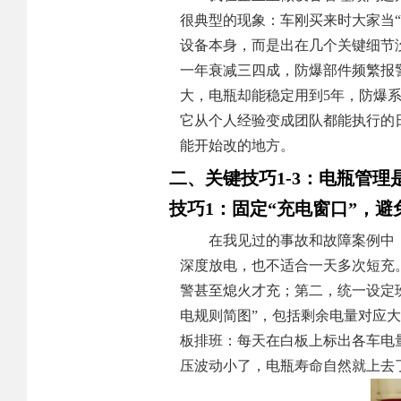
很典型的现象：车刚买来时大家当“
设备本身，而是出在几个关键细节
一年衰减三四成，防爆部件频繁报
大，电瓶却能稳定用到5年，防爆
它从个人经验变成团队都能执行的
能开始改的地方。
二、关键技巧1-3：电瓶管理
技巧1：固定“充电窗口”，
在我见过的事故和故障案例中
深度放电，也不适合一天多次短充
警甚至熄火才充；第二，统一设定班
电规则简图”，包括剩余电量对应
板排班：每天在白板上标出各车电
压波动小了，电瓶寿命自然就上去