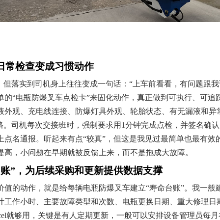
把日常检查变成习惯动作
”，但落实到司机身上往往变成一句话：“上车前看看，有问题跟我
单的“电瓶防爆叉车点检卡”来固化动作，真正做到可执行、可追
液外观、充电线连接、防爆灯具外观、轮胎状态、有无漏液和异常
空格。司机每次交接班时，强制要求用1分钟完成点检，并签名确
上点名通报。听起来有点“较真”，但这是我见过最简单也最有效
提高，小问题在早期就被反馈上来，而不是拖成大故障。
台账”，为后续采购和更新提供数据支撑
价值的动作，就是给每辆电瓶防爆叉车建立“寿命台账”。我一般
计工作小时、主要故障类型和次数、电瓶更换日期、重大修理日
cel就够用，关键是有人定期更新，一般可以安排设备管理员每