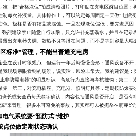
标准，把“合格液位”拍成清晰照片，打印贴在充电区醒目位置；
控制每次补液量。具体操作上，可以约定每周固定一天做“电解液
变色、极柱是否有结晶或腐蚀。一旦发现液位偏低，要先查原因
外，强烈建议禁止随意自行加酸，只允许补充蒸馏水，并且在记录
暴露出充电器失调、散热不良等潜在问题，而不是等到容量大幅
爆区标准”管理，不能当普通充电房
企业在设计时很规范，但运行一年后就慢慢变形：通风设备不开
是我现场亲眼看到的场景，说实话，风险非常大。我的建议是：
禁止非防爆电器”的明显标识，高危行为直接与考核挂钩；第二，
聚集；第三，对充电插座、充电器、照明灯具等，定期按防爆要
，由班长或安全员每天签字确认，内容包括通风是否开启、是否有
险源”来管理，很多本可避免的事故，其实都可以被扼杀在萌芽阶
和电气系统要“预防式”维护
，按点位做定期状态确认