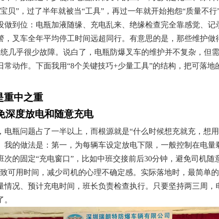
宝贝”，过了半年就被当“工具”，再过一年就开始抱怨“质量不
没做到位：电瓶加液随缘、充电乱来、绝缘检查完全靠感觉、记
警，叉车全年平均停工时间远超同行。有意思的是，那些维护做
系统几乎很少故障。说白了，电瓶防爆叉车的维护并不复杂，但需
日常动作。下面我用“8个关键技巧+少量工具”的结构，把可落
是重中之重
避免深度放电和随意充电
，电瓶问题占了一半以上，而根源就是“什么时候想充就充，想用
。我的做法是：第一，为每辆车设定放电下限，一般控制在电量剩
次的固定“充电窗口”，比如中班交接前后30分钟，避免司机随
大致可用时间，减少司机的心理不确定感。实际落地时，最简单
量情况、预计充电时间，班长负责检查执行。只要坚持两三周，
了。