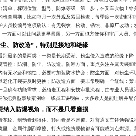
出清单，标明位置、型号、防爆等级；第二步，在叉车实物上给
的检查周期，比如每月一次外观及紧固检查，每季度一次密封和
护人员按编号逐项确认：有无裂纹、松动、锈蚀、非原厂改动；
来，一方面可以让问题更早暴露，另一方面也方便你和审厂人员、
防尘、防改造”，特别是接地和绝缘
看到最多的是两类：一类是长期受潮、粉尘侵入造成的绝缘下降
度管控：防潮、防尘、防改造。防潮方面，重点关注在露天装卸
内有无水迹和锈蚀，必要时加装防水护套；防尘方面，对粉尘环
旦老化开裂要及时更换；防改造方面，要非常明确一个红线：禁
一旦确有功能需求，必须走工程和安技审批流程，由专业人员设
只要你把典型事故案例给一线员工讲明白，大多数人是能理解并配
要纳入防爆视角，而不是只看磨损
看花纹、制动看刹得住、转向看是不是偏。对普通叉车还勉强说
境里，金属件剧烈摩擦、打火或拖拽硬物都有可能成为点燃源。