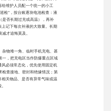
再给维护人员配一个统一的小工
巡检”，按台账逐块电池检查：液
（是否长期过充或高温），再补
表上记下每次补液的大致量。长期
衰减才追悔莫及。
、杂物堆一角、临时手机充电、甚
第一，把充电区当作防爆重点区域
通风必须常态化，优先使用固定机
求检查接地、密封和绝缘情况；第
非相关物品、是否有异常气味或温
段。